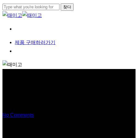
본문으로
찾다
건너뛰기
검색
닫기
메뉴
제
품
구
매
하
러
가
기
메뉴
꽃해녀등밀이(주문제작)
No Comments