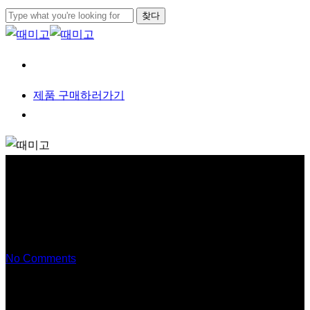
본문으로
찾다
건너뛰기
검색
닫기
메뉴
제
품
구
매
하
러
가
기
메뉴
체크 호랑이 등밀이형
No Comments