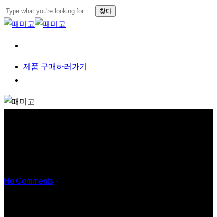
본문으로
찾다
건너뛰기
검색
닫기
메뉴
제
품
구
매
하
러
가
기
메뉴
한국 고유 조각보 사각형
No Comments