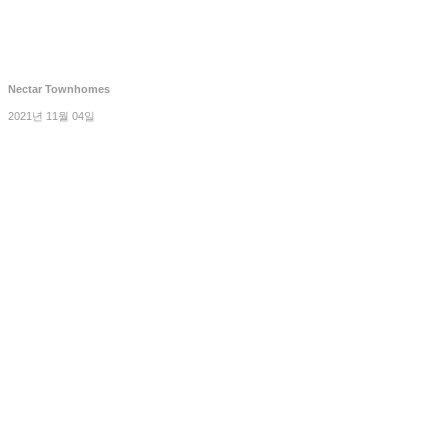
Nectar Townhomes
2021년 11월 04일