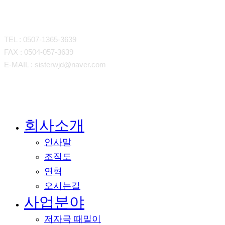
CONTACT
TEL : 0507-1365-3639
FAX : 0504-057-3639
E-MAIL : sisterwjd@naver.com
회사소개
메뉴
닫기
인사말
조직도
연혁
오시는길
사업분야
저자극 때밀이