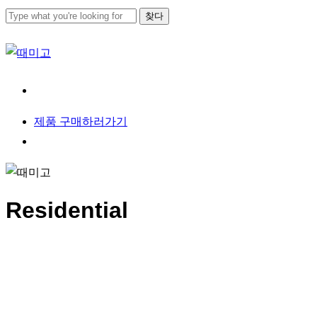
본문으로
찾다
건너뛰기
검색
닫기
메뉴
제
품
구
매
하
러
가
기
메뉴
Residential