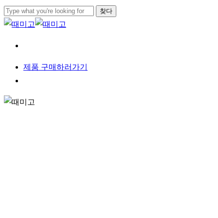
본문으로
찾다
건너뛰기
검색
닫기
메뉴
제
품
구
매
하
러
가
기
메뉴