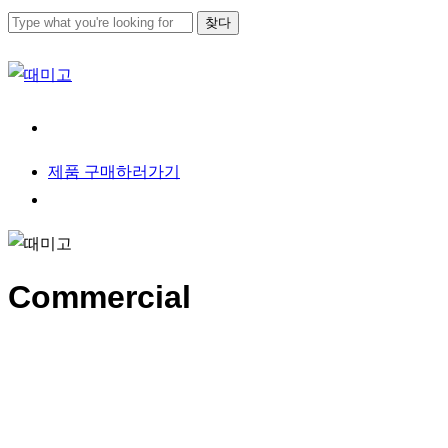
본문으로
찾다
건너뛰기
검색
닫기
메뉴
제
품
구
매
하
러
가
기
메뉴
Commercial